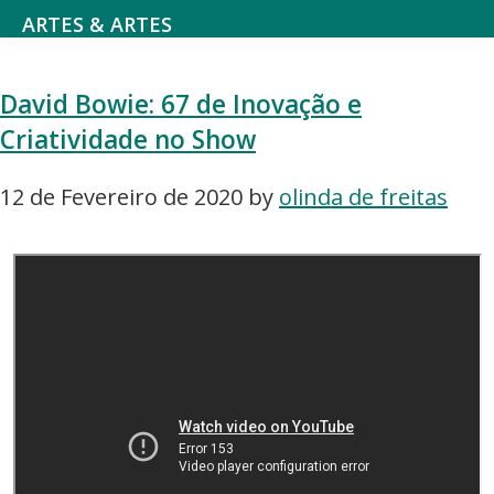
Saltar
Skip
ARTES & ARTES
para
to
Cultura
o
main
e
David Bowie: 67 de Inovação e
menu
content
Entretenimento,
Criatividade no Show
principal
Atividades
literárias,
12 de Fevereiro de 2020
by
olinda de freitas
Cinema
e
séries,
Teatro,
música
e
dança,
Arte