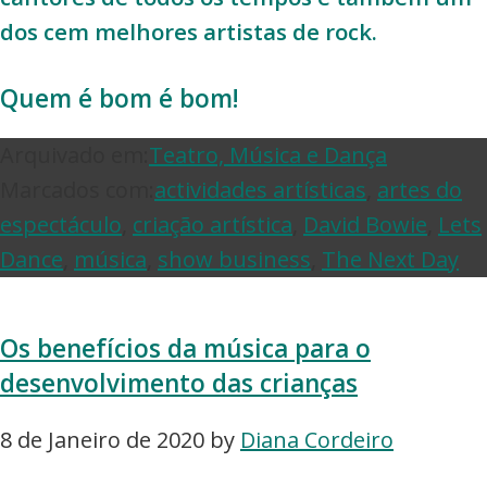
dos cem melhores artistas de rock.
Quem é bom é bom!
Arquivado em:
Teatro, Música e Dança
Marcados com:
actividades artísticas
,
artes do
espectáculo
,
criação artística
,
David Bowie
,
Lets
Dance
,
música
,
show business
,
The Next Day
Os benefícios da música para o
desenvolvimento das crianças
8 de Janeiro de 2020
by
Diana Cordeiro