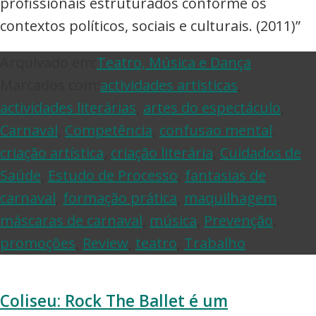
profissionais estruturados conforme os
contextos políticos, sociais e culturais. (2011)”
Arquivado em:
Teatro, Música e Dança
Marcados com:
actividades artísticas
,
actividades literárias
,
artes do espectáculo
,
Carnaval
,
Competência
,
confusao mental
,
criação artística
,
criação literária
,
Cuidados de
Saúde
,
Estudo de Processo
,
fantasias de
carnaval
,
formação prática
,
maquilhagem
,
máscaras de carnaval
,
música
,
Prevenção
,
promoções
,
Review
,
teatro
,
Trabalho
Coliseu: Rock The Ballet é um