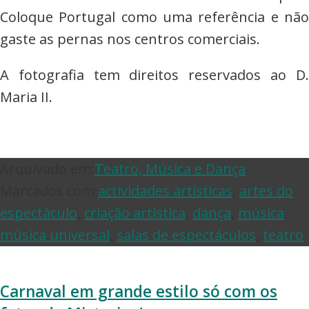
Coloque Portugal como uma referência e não
gaste as pernas nos centros comerciais.
A fotografia tem direitos reservados ao D.
Maria II.
Arquivado em:
Teatro, Música e Dança
Marcados com:
actividades artísticas
,
artes do
espectáculo
,
criação artística
,
dança
,
música
,
música universal
,
salas de espectáculos
,
teatro
Carnaval em grande estilo só com os