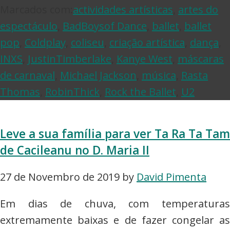
Marcados com:
actividades artísticas
,
artes do
espectáculo
,
BadBoysof Dance
,
ballet
,
ballet
pop
,
Coldplay
,
coliseu
,
criação artística
,
dança
,
INXS
,
JustinTimberlake
,
Kanye West
,
máscaras
de carnaval
,
Michael Jackson
,
música
,
Rasta
Thomas
,
RobinThick
,
Rock the Ballet
,
U2
Leve a sua família para ver Ta Ra Ta Tam
de Cacileanu no D. Maria II
27 de Novembro de 2019
by
David Pimenta
Em dias de chuva, com temperaturas
extremamente baixas e de fazer congelar as