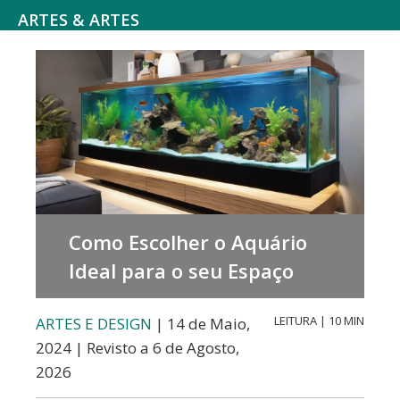
Saltar
Skip
ARTES & ARTES
para
to
Cultura
o
main
e
menu
content
Entretenimento,
principal
Atividades
literárias,
Cinema
e
Como Escolher o Aquário
séries,
Ideal para o seu Espaço
Teatro,
música
LEITURA | 10 MIN
ARTES E DESIGN
| 14 de Maio,
e
2024 | Revisto a 6 de Agosto,
dança,
2026
Arte