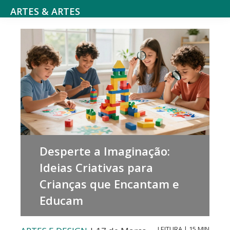
Saltar
Skip
ARTES & ARTES
para
to
Cultura
o
main
e
menu
content
Entretenimento,
principal
Atividades
literárias,
Cinema
e
séries,
Desperte a Imaginação:
Teatro,
Ideias Criativas para
música
Crianças que Encantam e
e
Educam
dança,
Arte
LEITURA | 15 MIN