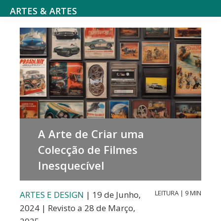
Saltar
Skip
ARTES & ARTES
para
to
Cultura
o
main
e
menu
content
Entretenimento,
principal
Atividades
literárias,
Cinema
e
A Arte de Criar uma
séries,
Colecção de Filmes
Teatro,
Inesquecível
música
e
LEITURA | 9 MIN
ARTES E DESIGN
| 19 de Junho,
dança,
2024 | Revisto a 28 de Março,
Arte