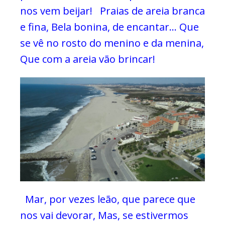
nos vem beijar!
Praias de areia branca
e fina,
Bela bonina, de encantar…
Que
se vê no rosto do menino e da menina,
Que com a areia vão brincar!
Mar, por vezes leão, que parece que
nos vai devorar,
Mas, se estivermos