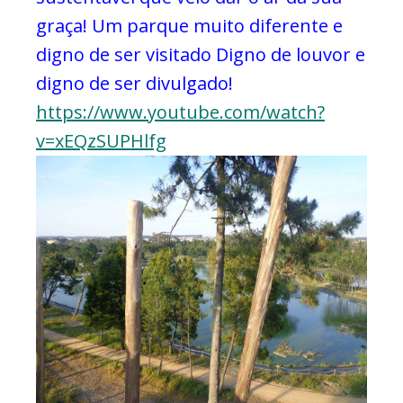
graça!
Um parque muito diferente e
digno de ser visitado
Digno de louvor e
digno de ser divulgado!
https://www.youtube.com/watch?
v=xEQzSUPHlfg