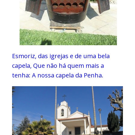
Esmoriz, das igrejas e de uma bela
capela,
Que não há quem mais a
tenha:
A nossa capela da Penha.