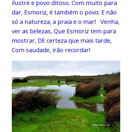
ilustre e povo ditoso.
Com muito para
dar,
Esmoriz, é também o povo:
E não
só a natureza, a praia e o mar!
Venha,
ver as belezas,
Que Esmoriz tem para
mostrar,
DE certeza que mais tarde,
Com saudade, irão recordar!