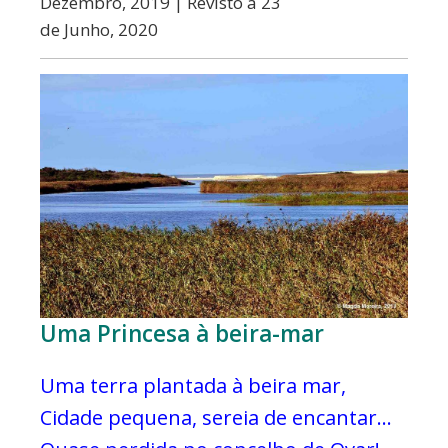
Dezembro, 2019 | Revisto a 23
e
de Junho, 2020
Eventos
Uma Princesa à beira-mar
Uma terra plantada à beira mar,
Cidade pequena, sereia de encantar…