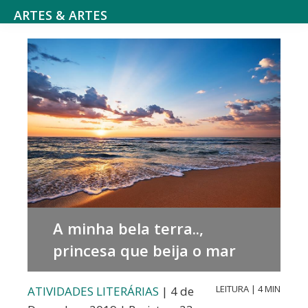
Saltar
Skip
ARTES & ARTES
para
to
Cultura
o
main
e
menu
content
Entretenimento,
principal
Atividades
literárias,
Cinema
e
séries,
Teatro,
A minha bela terra..,
música
princesa que beija o mar
e
dança,
LEITURA | 4 MIN
ATIVIDADES LITERÁRIAS
| 4 de
Arte