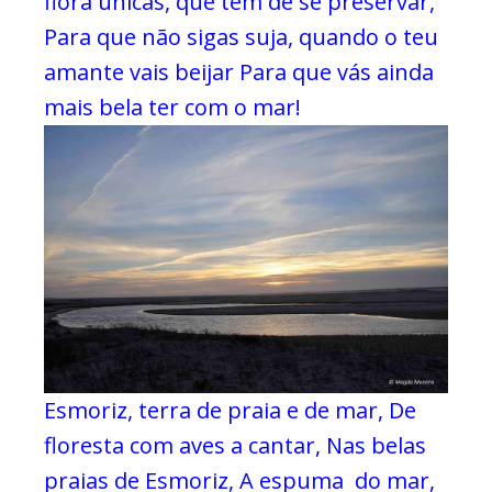
flora únicas, que têm de se preservar,
Para que não sigas suja, quando o teu
amante vais beijar
Para que vás ainda
mais bela ter com o mar!
Esmoriz, terra de praia e de mar,
De
floresta com aves a cantar,
Nas belas
praias de Esmoriz,
A espuma do mar,